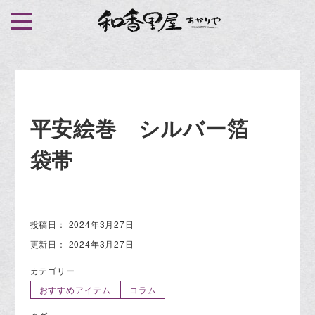
S
k
i
p
t
o
平安絵巻 シルバー箔
c
o
袋帯
n
t
e
n
投稿日：
2024年3月27日
t
更新日：
2024年3月27日
カテゴリー
おすすめアイテム
コラム