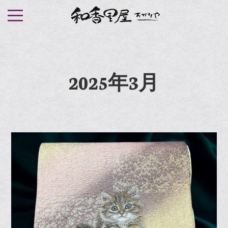
S
k
i
p
t
2025年3月
o
c
o
n
t
e
n
t