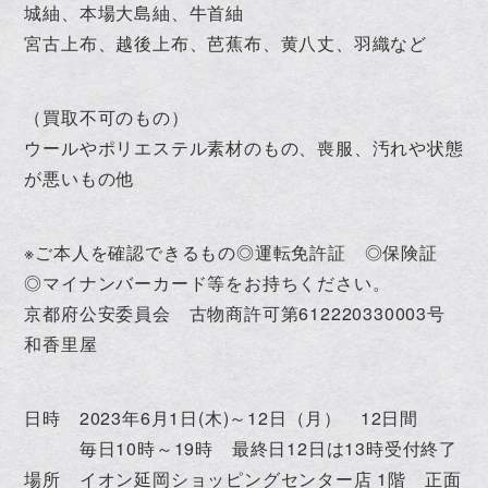
城紬、本場大島紬、牛首紬
宮古上布、越後上布、芭蕉布、黄八丈、羽織など
（買取不可のもの）
ウールやポリエステル素材のもの、喪服、汚れや状態
が悪いもの他
※ご本人を確認できるもの◎運転免許証 ◎保険証
◎マイナンバーカード等をお持ちください。
京都府公安委員会 古物商許可第612220330003号
和香里屋
日時 2023年6月1日(木)～12日（月） 12日間
毎日10時～19時 最終日12日は13時受付終了
場所 イオン延岡ショッピングセンター店 1階 正面