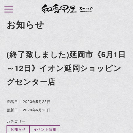
S
k
i
お知らせ
p
t
o
(終了致しました)延岡市《6月1日
c
o
～12日》イオン延岡ショッピン
n
t
グセンター店
e
n
投稿日：
2023年5月23日
t
更新日：
2023年6月13日
カテゴリー
お知らせ
イベント情報