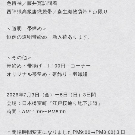
色留袖／藤井寛訪問着
西陣織高級唐織袋帯／秦生織物袋帯５点限り
＜道明 帯締め＞
恒例の道明帯締め 新入荷あります。
＜その他＞
帯締め・帯揚げ 1,100円 コーナー
オリジナル帯留め・帯飾り・羽織紐
2026年7月3日（金）ー5日（日）3日間
会場：日本橋室町『江戸桜通り地下歩道』
時間：AM11:00〜PM8:00
＊閉場時間変更になりましたPM9:00→PM8:00(３日