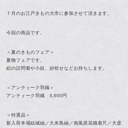
７月のお江戸きもの大市に参加させて頂きます。
今回の商品です。
＜夏のきものフェア＞
夏物フェアです。
絽の訪問着や小紋、紗袷せなどお持ちします。
＜アンティーク羽織＞
アンティーク羽織 5,500円
＜特選品＞
新入荷本場結城紬／久米島紬／南風原花織着尺／大彦