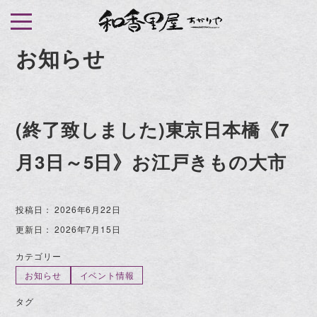
S
k
i
お知らせ
p
t
o
(終了致しました)東京日本橋《7
c
o
月3日～5日》お江戸きもの大市
n
t
e
投稿日：
2026年6月22日
n
更新日：
2026年7月15日
t
カテゴリー
お知らせ
イベント情報
タグ