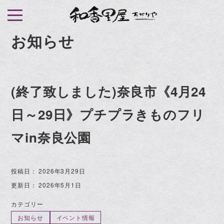
S
k
i
お知らせ
p
t
o
(終了致しました)奈良市《4月24
c
o
日～29日》プチプラきものフリ
n
t
マin奈良公園
e
n
投稿日：
2026年3月29日
t
更新日：
2026年5月1日
カテゴリー
お知らせ
イベント情報