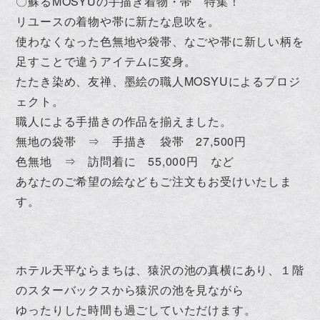
〇蘇るMOSYUの手描き着物・帯 特集！
リユースの着物や帯に新たな息吹を。
使わなくなった色無地や袋帯、なごや帯に新しい柄を
足すことで違うアイテムに変身。
たたき染め、友禅、墨絵の職人MOSYUによるプロジ
ェクト。
職人による手描きの作品を揃えました。
無地の袋帯 ⇒ 手描き 袋帯 27,500円
色無地 ⇒ 訪問着に 55,000円 など
あなたのご希望の絵などもご注文もお受けいたしま
す。
ホテル天平ならまちは、猿沢の池の真横にあり、１階
のスターバックスから猿沢の池を見ながら
ゆったりした時間も過ごしていただけます。