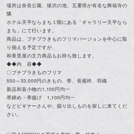
場所は奈良公園、猿沢の池、五重塔が有名な興福寺の
隣
ホテル天平ならまち１階にある「ギャラリー天平なら
まち」にて行います。
商品は、プチプラきものフリマバージョンを中心に取
り揃える予定ですが、
和香里屋の主力商品もお持ち致します。
◆◆内 容◆◆
〇プチプラきものフリマ
550～33,000円のきもの、帯、長襦袢、羽織
新品和装小物の1,100円均一
帯締め・帯揚げ 1,100円均一
などビギナーさんや、掘り出しものを探しに来てくだ
さい。