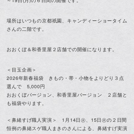
～19日(月)の６日間の開催です。
場所はいつもの京都祇園、キャンディーショータイム
さんの二階です。
おおくぼ＆和香里屋２店舗での開催になります。
＜目玉企画＞
2026年新春福袋 きもの・帯・小物をよりどり３点
選んで 5,000円
おおくぼバージョン、和香里屋バージョン ２店舗と
も福袋やります。
＜鼻緒すげ職人実演＞ 1月14日㊌、15日㊍の２日間
恒例の鼻緒スゲ職人まきのさんによる、鼻緒すげ実演