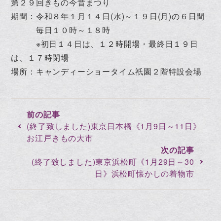
第２９回きもの今昔まつり
期間：令和８年１月１４日(水)～１９日(月)の６日間
毎日１０時～１８時
※初日１４日は、１２時開場・最終日１９日
は、１７時閉場
場所：キャンディーショータイム祇園２階特設会場
(終了致しました)東京日本橋《1月9日～11日》
お江戸きもの大市
(終了致しました)東京浜松町《1月29日～30
日》浜松町懐かしの着物市