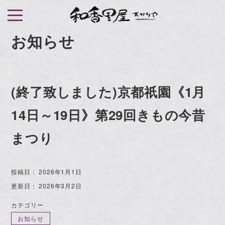
S
k
i
お知らせ
p
t
o
(終了致しました)京都祇園《1月
c
o
14日～19日》第29回きもの今昔
n
t
まつり
e
n
投稿日：
2026年1月1日
t
更新日：
2026年3月2日
カテゴリー
お知らせ