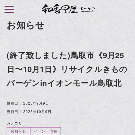
S
k
i
お知らせ
p
t
o
(終了致しました)鳥取市《9月25
c
o
日〜10月1日》リサイクルきもの
n
t
バーゲンinイオンモール鳥取北
e
n
投稿日：
2025年9月9日
t
更新日：
2025年10月9日
カテゴリー
お知らせ
イベント情報