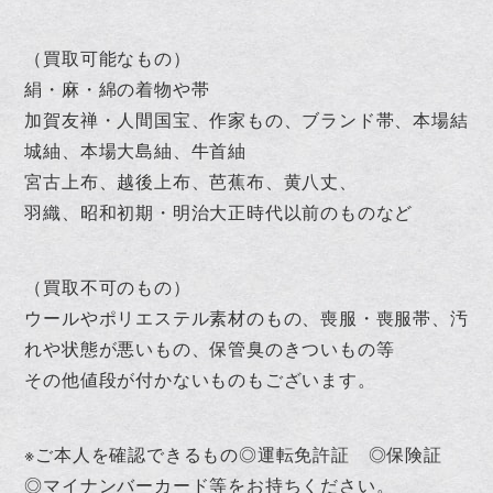
（買取可能なもの）
絹・麻・綿の着物や帯
加賀友禅・人間国宝、作家もの、ブランド帯、本場結
城紬、本場大島紬、牛首紬
宮古上布、越後上布、芭蕉布、黄八丈、
羽織、昭和初期・明治大正時代以前のものなど
（買取不可のもの）
ウールやポリエステル素材のもの、喪服・喪服帯、汚
れや状態が悪いもの、保管臭のきついもの等
その他値段が付かないものもございます。
※ご本人を確認できるもの◎運転免許証 ◎保険証
◎マイナンバーカード等をお持ちください。