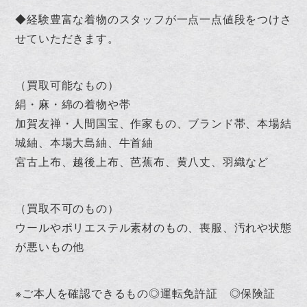
◆経験豊富な着物のスタッフが一点一点値段をつけさ
せていただきます。
（買取可能なもの）
絹・麻・綿の着物や帯
加賀友禅・人間国宝、作家もの、ブランド帯、本場結
城紬、本場大島紬、牛首紬
宮古上布、越後上布、芭蕉布、黄八丈、羽織など
（買取不可のもの）
ウールやポリエステル素材のもの、喪服、汚れや状態
が悪いもの他
※ご本人を確認できるもの◎運転免許証 ◎保険証