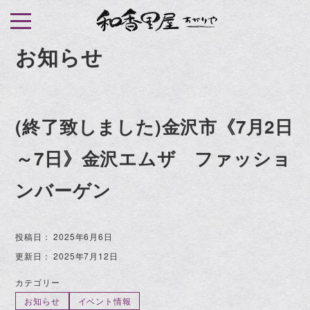
S
k
i
お知らせ
p
t
o
(終了致しました)金沢市《7月2日
c
o
～7日》金沢エムザ ファッショ
n
t
ンバーゲン
e
n
投稿日：
2025年6月6日
t
更新日：
2025年7月12日
カテゴリー
お知らせ
イベント情報