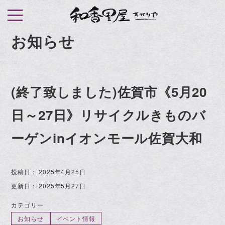
S
k
i
お知らせ
p
t
o
(終了致しました)佐賀市《5月20
c
o
日～27日》リサイクルきものバ
n
t
ーゲンinイオンモール佐賀大和
e
n
投稿日：
2025年4月25日
t
更新日：
2025年5月27日
カテゴリー
お知らせ
イベント情報