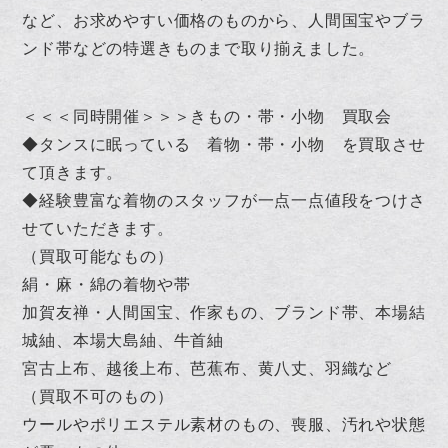
など、お求めやすい価格のものから、人間国宝やブラ
ンド帯などの特選きものまで取り揃えました。
＜＜＜同時開催＞＞＞きもの・帯・小物 買取会
◆タンスに眠っている 着物・帯・小物 を買取させ
て頂きます。
◆経験豊富な着物のスタッフが一点一点値段をつけさ
せていただきます。
（買取可能なもの）
絹・麻・綿の着物や帯
加賀友禅・人間国宝、作家もの、ブランド帯、本場結
城紬、本場大島紬、牛首紬
宮古上布、越後上布、芭蕉布、黄八丈、羽織など
（買取不可のもの）
ウールやポリエステル素材のもの、喪服、汚れや状態