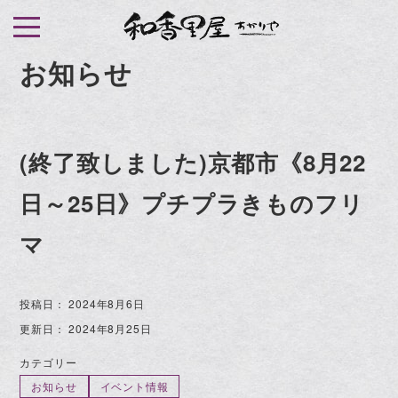
S
k
i
お知らせ
p
t
o
(終了致しました)京都市《8月22
c
o
日～25日》プチプラきものフリ
n
t
マ
e
n
投稿日：
2024年8月6日
t
更新日：
2024年8月25日
カテゴリー
お知らせ
イベント情報