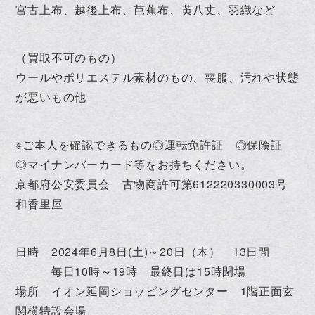
宮古上布、越後上布、芭蕉布、黄八丈、羽織など
（買取不可のもの）
ウールやポリエステル素材のもの、喪服、汚れや状態
が悪いもの他
※ご本人を確認できるもの◎運転免許証 ◎保険証
◎マイナンバーカード等をお持ちください。
京都府公安委員会 古物商許可第612220330003号
和香里屋
日時 2024年6月8日(土)～20日（木） 13日間
毎日10時～19時 最終日は15時閉場
場所 イオン延岡ショッピングセンター 1階正面玄
関横特設会場