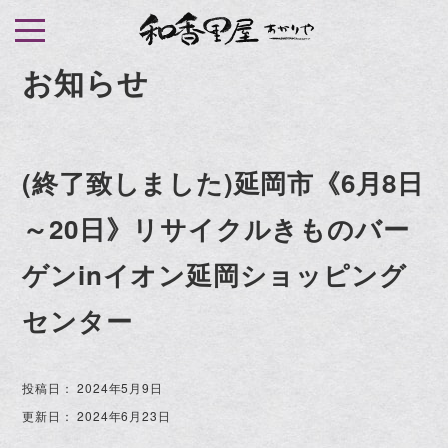
S
k
i
お知らせ
p
t
o
(終了致しました)延岡市《6月8日
c
o
～20日》リサイクルきものバー
n
t
ゲンinイオン延岡ショッピング
e
センター
n
t
投稿日：
2024年5月9日
更新日：
2024年6月23日