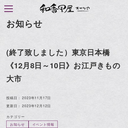
S
k
i
お知らせ
p
t
o
(終了致しました）東京日本橋
c
o
《12月8日～10日》お江戸きもの
n
t
大市
e
n
投稿日：
2023年11月17日
t
更新日：
2023年12月12日
カテゴリー
お知らせ
イベント情報