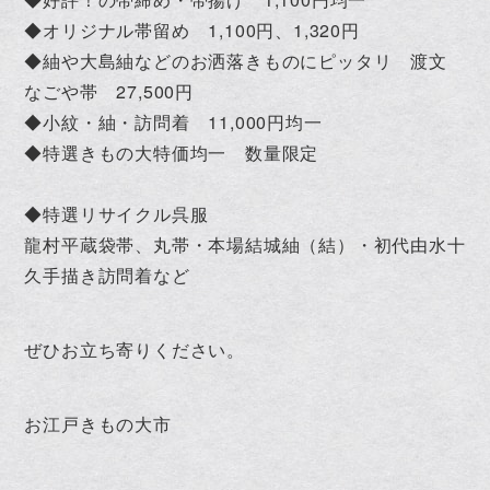
◆オリジナル帯留め 1,100円、1,320円
◆紬や大島紬などのお洒落きものにピッタリ 渡文
なごや帯 27,500円
◆小紋・紬・訪問着 11,000円均一
◆特選きもの大特価均一 数量限定
◆特選リサイクル呉服
龍村平蔵袋帯、丸帯・本場結城紬（結）・初代由水十
久手描き訪問着など
ぜひお立ち寄りください。
お江戸きもの大市