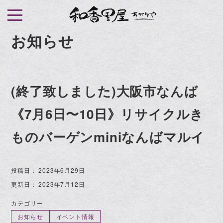
S
k
i
お知らせ
p
t
o
(終了致しました)大阪市なんば
c
o
《7月6日〜10日》リサイクルき
n
t
ものバーゲンminiなんばマルイ
e
n
投稿日：
2023年6月29日
t
更新日：
2023年7月12日
カテゴリー
お知らせ
イベント情報