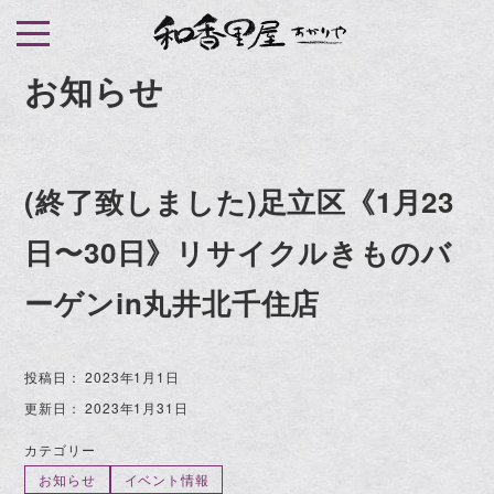
S
k
i
お知らせ
p
t
o
(終了致しました)足立区《1月23
c
o
日〜30日》リサイクルきものバ
n
t
ーゲンin丸井北千住店
e
n
投稿日：
2023年1月1日
t
更新日：
2023年1月31日
カテゴリー
お知らせ
イベント情報