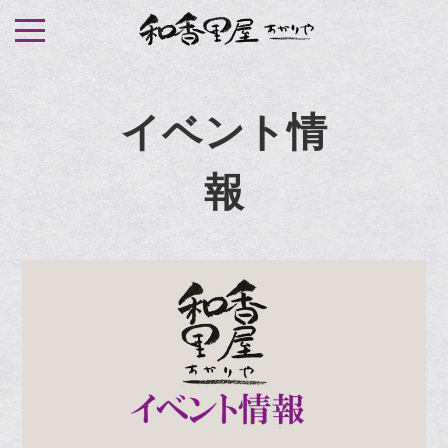
S
k
i
p
イベント情
t
o
報
c
o
n
t
e
n
t