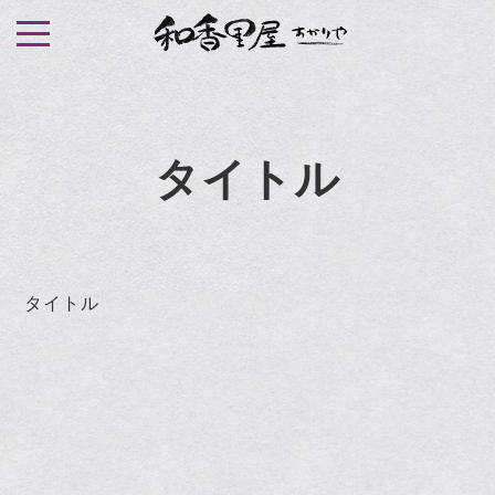
S
k
i
p
t
タイトル
o
c
o
n
t
タイトル
e
n
t